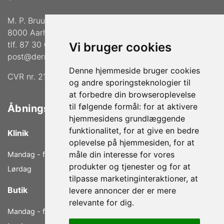
M. P. Bruuns Gade 36
8000 Aarhus C
tlf. 87 30 02 33
Vi bruger cookies
post@dermalogica-aarhus.dk
Denne hjemmeside bruger cookies
CVR nr. 21772739
og andre sporingsteknologier til
at forbedre din browseroplevelse
til følgende formål:
for at aktivere
Åbningstider
hjemmesidens grundlæggende
funktionalitet
,
for at give en bedre
Klinik
oplevelse på hjemmesiden
,
for at
måle din interesse for vores
Mandag - fredag
9.00 - 18.00
produkter og tjenester og for at
Lørdag
9.00 - 14.00
tilpasse marketinginteraktioner
,
at
Butik
levere annoncer der er mere
relevante for dig
.
Mandag - fredag
10.00 - 17.00