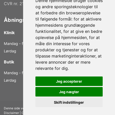
Denne hjemmeside bruger cookies
CVR nr. 21772739
og andre sporingsteknologier til
at forbedre din browseroplevelse
til følgende formål:
for at aktivere
Åbningstider
hjemmesidens grundlæggende
funktionalitet
,
for at give en bedre
Klinik
oplevelse på hjemmesiden
,
for at
måle din interesse for vores
Mandag - fredag
9.00 - 18.00
produkter og tjenester og for at
Lørdag
9.00 - 14.00
tilpasse marketinginteraktioner
,
at
Butik
levere annoncer der er mere
relevante for dig
.
Mandag - fredag
10.00 - 17.00
Lørdag
10.00 - 13.00
Jeg accepterer
Jeg nægter
Skift indstillinger
Denne side vedligeholdes af FÆRCH A/S |
Medlemsbetingelser
|
Disclaimer
|
Opdater cookie præferencer