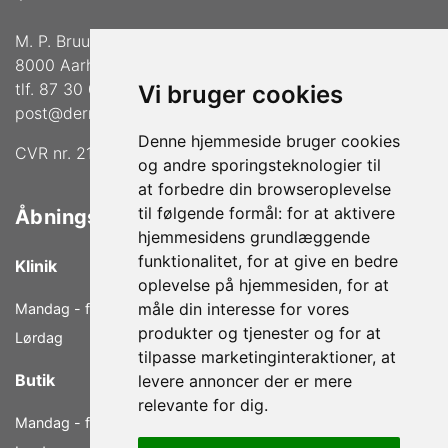
M. P. Bruuns Gade 36
8000 Aarhus C
tlf. 87 30 02 33
Vi bruger cookies
post@dermalogica-aarhus.dk
Denne hjemmeside bruger cookies
CVR nr. 21772739
og andre sporingsteknologier til
at forbedre din browseroplevelse
til følgende formål:
for at aktivere
Åbningstider
hjemmesidens grundlæggende
funktionalitet
,
for at give en bedre
Klinik
oplevelse på hjemmesiden
,
for at
måle din interesse for vores
Mandag - fredag
9.00 - 18.00
produkter og tjenester og for at
Lørdag
9.00 - 14.00
tilpasse marketinginteraktioner
,
at
Butik
levere annoncer der er mere
relevante for dig
.
Mandag - fredag
10.00 - 17.00