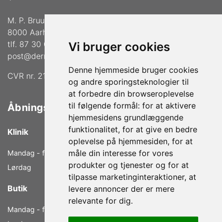
M. P. Bruuns Gade 36
8000 Aarhus C
tlf. 87 30 02 33
Vi bruger cookies
post@dermalogica-aarhus.dk
Denne hjemmeside bruger cookies
CVR nr. 21772739
og andre sporingsteknologier til
at forbedre din browseroplevelse
til følgende formål:
for at aktivere
Åbningstider
hjemmesidens grundlæggende
funktionalitet
,
for at give en bedre
Klinik
oplevelse på hjemmesiden
,
for at
måle din interesse for vores
Mandag - fredag
9.00 - 18.00
produkter og tjenester og for at
Lørdag
9.00 - 14.00
tilpasse marketinginteraktioner
,
at
Butik
levere annoncer der er mere
relevante for dig
.
Mandag - fredag
10.00 - 17.00