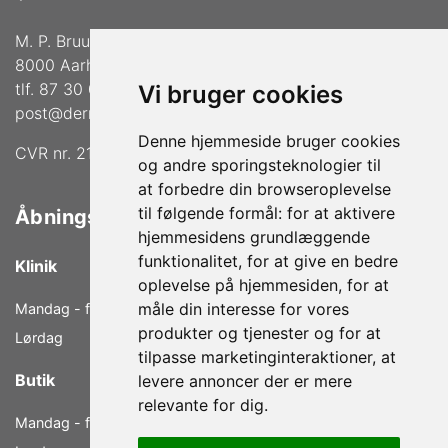
M. P. Bruuns Gade 36
8000 Aarhus C
tlf. 87 30 02 33
Vi bruger cookies
post@dermalogica-aarhus.dk
Denne hjemmeside bruger cookies
CVR nr. 21772739
og andre sporingsteknologier til
at forbedre din browseroplevelse
til følgende formål:
for at aktivere
Åbningstider
hjemmesidens grundlæggende
funktionalitet
,
for at give en bedre
Klinik
oplevelse på hjemmesiden
,
for at
måle din interesse for vores
Mandag - fredag
9.00 - 18.00
produkter og tjenester og for at
Lørdag
9.00 - 14.00
tilpasse marketinginteraktioner
,
at
Butik
levere annoncer der er mere
relevante for dig
.
Mandag - fredag
10.00 - 17.00