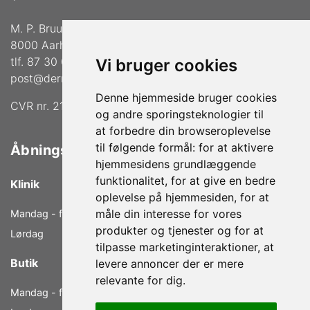
M. P. Bruuns Gade 36
8000 Aarhus C
tlf. 87 30 02 33
Vi bruger cookies
post@dermalogica-aarhus.dk
Denne hjemmeside bruger cookies
CVR nr. 21772739
og andre sporingsteknologier til
at forbedre din browseroplevelse
til følgende formål:
for at aktivere
Åbningstider
hjemmesidens grundlæggende
funktionalitet
,
for at give en bedre
Klinik
oplevelse på hjemmesiden
,
for at
måle din interesse for vores
Mandag - fredag
9.00 - 18.00
produkter og tjenester og for at
Lørdag
9.00 - 14.00
tilpasse marketinginteraktioner
,
at
Butik
levere annoncer der er mere
relevante for dig
.
Mandag - fredag
10.00 - 17.00