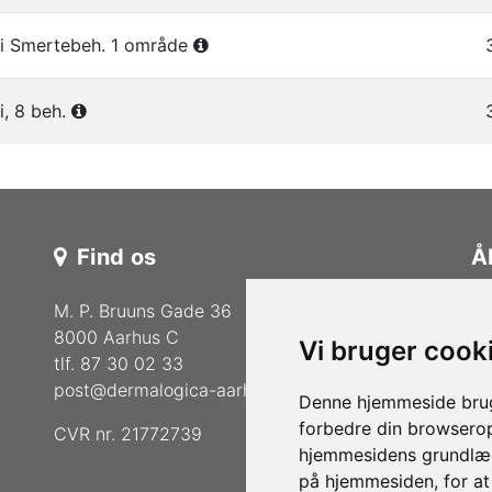
pi Smertebeh. 1 område
i, 8 beh.
Find os
Å
M. P. Bruuns Gade 36
Kl
8000 Aarhus C
Vi bruger cook
Ma
tlf. 87 30 02 33
post@dermalogica-aarhus.dk
Lø
Denne hjemmeside bruge
forbedre din browserop
CVR nr. 21772739
Bu
hjemmesidens grundlæg
på hjemmesiden
,
for a
Ma