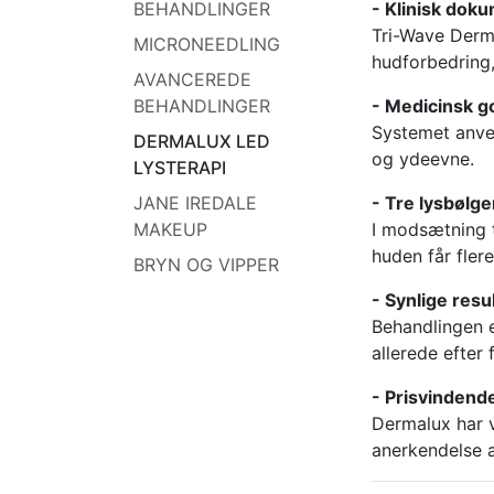
BEHANDLINGER
- Klinisk doku
Tri-Wave Derma
MICRONEEDLING
hudforbedring,
AVANCEREDE
BEHANDLINGER
- Medicinsk g
Systemet anven
DERMALUX LED
og ydeevne.
LYSTERAPI
JANE IREDALE
- Tre lysbølg
MAKEUP
I modsætning t
huden får fler
BRYN OG VIPPER
- Synlige res
Behandlingen e
allerede efter 
- Prisvindend
Dermalux har vu
anerkendelse a