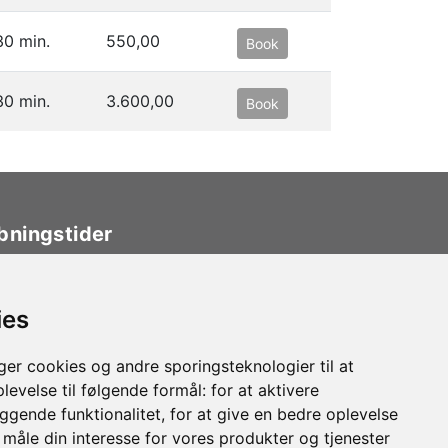
30 min.
550,00
Book
30 min.
3.600,00
Book
bningstider
inik
ies
ndag - fredag
9.00 - 18.00
rdag
9.00 - 14.00
r cookies og andre sporingsteknologier til at
levelse til følgende formål:
for at aktivere
tik
gende funktionalitet
,
for at give en bedre oplevelse
t måle din interesse for vores produkter og tjenester
ndag - fredag
10.00 - 17.00