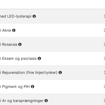
er i gruppen Dermalux LED lysterapi
med LED-lysterapi
pi Akne
pi Rosacea
i Eksem og psoriasis
 Rejuvenation (fine linjer/rynker)
i Pigment og PIH
pi Ar og karsprængninger