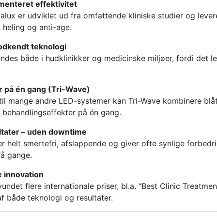
menteret effektivitet
lux er udviklet ud fra omfattende kliniske studier og leve
 heling og anti-age.
odkendt teknologi
des både i hudklinikker og medicinske miljøer, fordi det le
er på én gang (Tri-Wave)
il mange andre LED-systemer kan Tri-Wave kombinere blåt, 
e behandlingseffekter på én gang.
ultater – uden downtime
r helt smertefri, afslappende og giver ofte synlige forbedr
få gange.
e innovation
ndet flere internationale priser, bl.a. “Best Clinic Treatmen
f både teknologi og resultater.